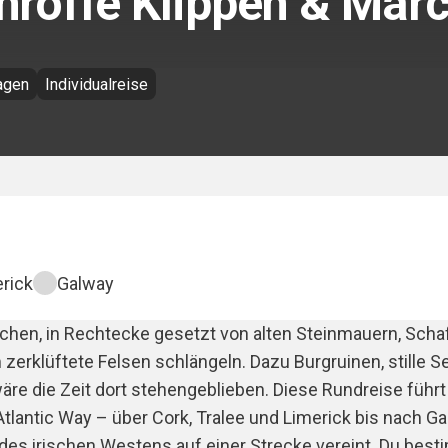
chroffe Klippen & Mär
agen
Individualreise
rick
Galway
ächen, in Rechtecke gesetzt von alten Steinmauern, Scha
 zerklüftete Felsen schlängeln. Dazu Burgruinen, stille 
wäre die Zeit dort stehengeblieben. Diese Rundreise führt
lantic Way – über Cork, Tralee und Limerick bis nach Ga
 des irischen Westens auf einer Strecke vereint. Du bes