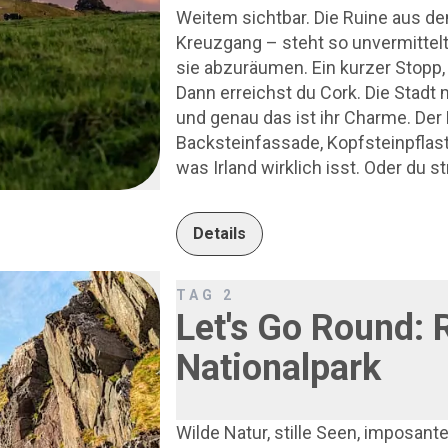
Weitem sichtbar. Die Ruine aus de
Kreuzgang – steht so unvermittelt
sie abzuräumen. Ein kurzer Stopp, 
Dann erreichst du Cork. Die Stadt
und genau das ist ihr Charme. Der 
Backsteinfassade, Kopfsteinpflast
was Irland wirklich isst. Oder du s
genug Ecken, die keine Reiseführ
Sláinte.
Details
TAG
2
Let's Go Round: R
Nationalpark
Wilde Natur, stille Seen, imposan