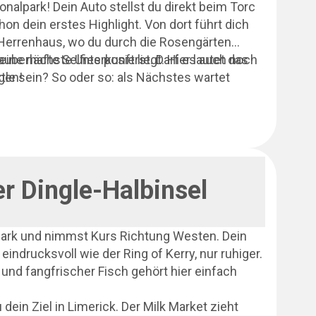
onalpark! Dein Auto stellst du direkt beim Torc
on dein erstes Highlight. Von dort führt dich
errenhaus, wo du durch die Rosengärten
auberhafte Selfies posierst. Darf es auch noch
eine nächste Unterkunft liegt. Hier lautet das
tle sein? So oder so: als Nächstes wartet
gen!
h! Wild wuchernde Gärten weichen hier der rauen
sen magischen Ausblick kannst du am besten bei
dies’ View oder Gap of Dunloe genießen. Der
eg durch die schönsten Küstenabschnitte.
üftete Felsen, der weite Blick über den Atlantik
mit Steinmäuerchen und grasenden Schafen –
r Dingle-Halbinsel
lpark und nimmst Kurs Richtung Westen. Dein
 eindrucksvoll wie der Ring of Kerry, nur ruhiger.
 und fangfrischer Fisch gehört hier einfach
ein Ziel in Limerick. Der Milk Market zieht