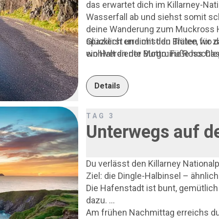
das erwartet dich im Killarney-Nati
Wasserfall ab und siehst somit sch
deine Wanderung zum Muckross H
spazierst und mit den Blüten für z
Glücklich erreichst du Tralee, wo d
ein Halt an der Burgruine Ross Cas
wohlverdiente Motto: Füße hochle
endlich der Ring of Kerry auf dic
Schönheit der Atlantikküste. Die
Details
einem kurzen Zwischenstopp am La
Wild Atlantic Way weist dir den W
Wohin du auch siehst, überall zerkl
TAG
3
und immer wieder kleine Weiden 
Unterwegs auf de
das ist Irland!
Du verlässt den Killarney Nationa
Ziel: die Dingle-Halbinsel – ähnlich
Die Hafenstadt ist bunt, gemütlich
dazu.
Am frühen Nachmittag erreichs du d