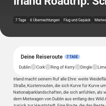
Irland Roadtrip: S
7 Tage
6 Übernachtungen
Flug und Gepäck
Mietw
Bild 1 von 11
Deine Reiseroute
7
TAGE
Dublin
Cork
Ring of Kerry
Dingle
Lime
Irland macht seinem Ruf alle Ehre: weite Weidefl
Straße, Küstenrouten, die sich Kurve für Kurve um
Nationalparklandschaften, die sich anfühlen, als 
dem Mietwagen von Dublin aus entlang des Wild At
zurück zur Hauptstadt. Eine Route, die das Beste